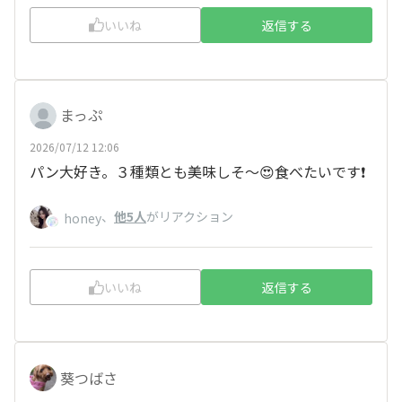
いいね
返信する
まっぷ
2026/07/12 12:06
パン大好き。３種類とも美味しそ〜😍食べたいです❗
、
他5人
がリアクション
honey
いいね
返信する
葵つばさ