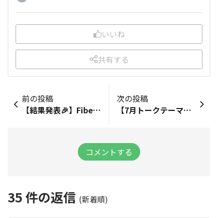
いいね
共有する
前の投稿
次の投稿
【結果発表🎉】Fibeeワッフルはアールグレイ派？メープル派
【7月トークテーマ🍀】食物繊維のために 食べているものを教えて♪
コメントする
35
件の返信
(新着順)