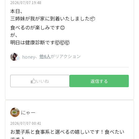
2026/07/07 19:48
本日、
三姉妹が我が家に到着いたしました📦️
食べるのが楽しみです😊
が、
明日は健康診断です🤯🤯🤯
、
他6人
がリアクション
honey
いいね
返信する
にゃー
2026/07/07 00:41
お菓子系と食事系と選べるの嬉しいです！食べたい
です♪