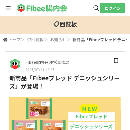
ログイン
全体検索
📋回覧板
トップ
＞
📋回覧板
＞
お知らせ
＞
新商品「Fibeeブレッド デ
検索
Fibee腸内会 運営事務局
2026/07/01 12:27
新商品「Fibeeブレッド デニッシュシリー
ズ」が登場！