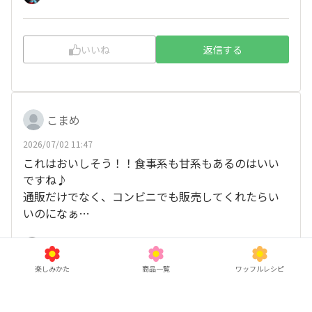
いいね
返信する
こまめ
2026/07/02 11:47
これはおいしそう！！食事系も甘系もあるのはいい
ですね♪
通販だけでなく、コンビニでも販売してくれたらい
いのになぁ…
、
他8人
がリアクション
すまーふ
楽しみかた
商品一覧
ワッフルレシピ
いいね
返信する