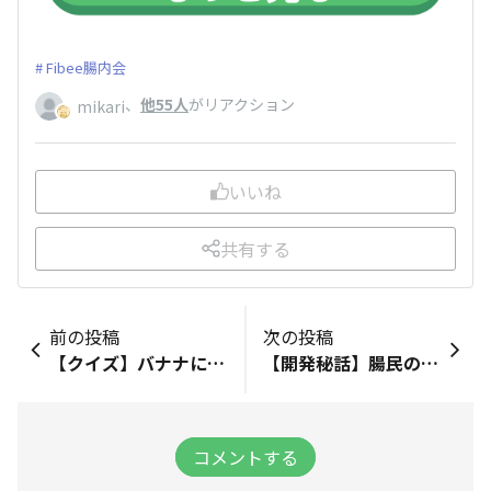
Fibee腸内会
、
他55人
がリアクション
mikari
いいね
共有する
前の投稿
次の投稿
【クイズ】バナナに含まれる “不溶性食物繊維”の主な働きはどれ？
【開発秘話】腸民のみなさまと一緒にFibeeを育てていきたい！
コメントする