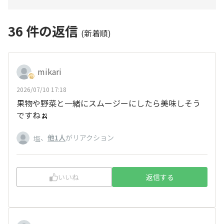
36
件の返信
(新着順)
mikari
2026/07/10 17:18
果物や野菜と一緒にスムージーにしたら美味しそう
ですね🍌
、
他1人
がリアクション
塩
いいね
返信する