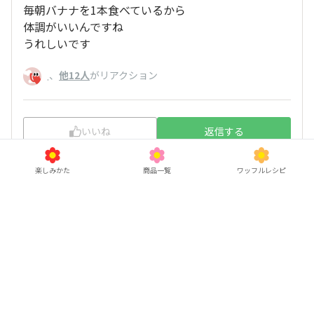
毎朝バナナを1本食べているから
体調がいいんですね
うれしいです
、
他12人
がリアクション
.
いいね
返信する
楽しみかた
商品一覧
ワッフルレシピ
Fibee腸内会スタッフ白岩
2026/03/21 09:38
やま