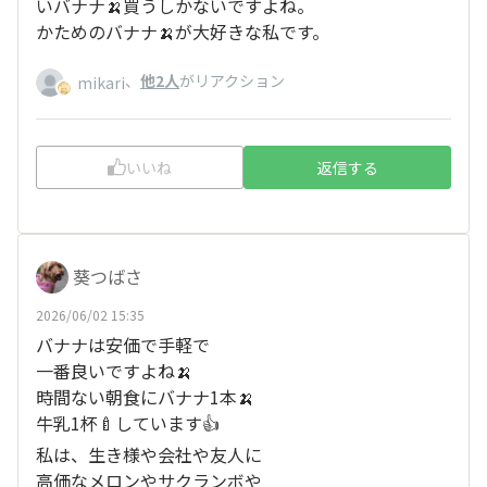
いバナナ🍌買うしかないですよね。
かためのバナナ🍌が大好きな私です。
、
他2人
がリアクション
mikari
いいね
返信する
葵つばさ
2026/06/02 15:35
バナナは安価で手軽で
一番良いですよね🍌
時間ない朝食にバナナ1本🍌
牛乳1杯🍼しています👍
私は、生き様や会社や友人に
高価なメロンやサクランボや