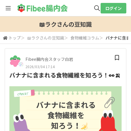
ログイン
全体検索
📖ラクさんの豆知識
トップ
＞
📖ラクさんの豆知識
＞
食物繊維コラム
＞
バナナに含ま
検索
Fibee腸内会スタッフ白岩
2026/03/04 17:14
バナナに含まれる食物繊維を知ろう！👀🍌