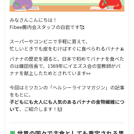
みなさんこんにちは！
Fibee腸内会スタッフの白岩です🥰
スーパーやコンビニで手軽に買えて、
忙しいときでも皮をむけばすぐに食べられるバナナ🍌
バナナの歴史を遡ると、日本で初めてバナナを食べた
のは織田信長で、1569年にイエズス会の宣教師がバ
ナナを献上したためとされています👀
今回はミツカンの「ヘルシーライフマガジン」の記事
をもとに、
子どもにも大人にも人気のあるバナナの食物繊維につ
いて
、ご紹介します！🙌
■
世界の国々で主食としても重宝される果