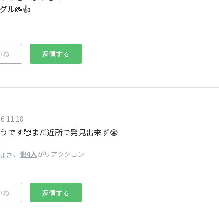
ル📸👍
いね
返信する
6 11:18
うです🥰まだ近所で発見出来ず😭
、
他4人
がリアクション
ばさ
いね
返信する