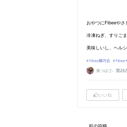
おやつにFibeeや
冷凍ねぎ、すりご
美味しいし、ヘルシ
Fibee腸内会
Fib
、
他24
葵つばさ
いいね
前の投稿