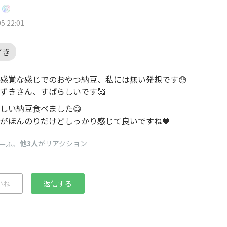
5 22:01
ずき
感覚な感じでのおやつ納豆、私には無い発想です😓
ずきさん、すばらしいです🥰
しい納豆食べました😋
がほんのりだけどしっかり感じて良いですね🧡
、
他3人
がリアクション
ーふ
いね
返信する