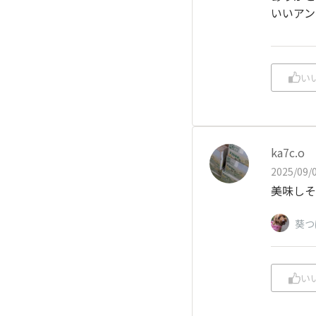
いいアング
い
ka7c.o
2025/09/0
美味しそ
葵つ
い