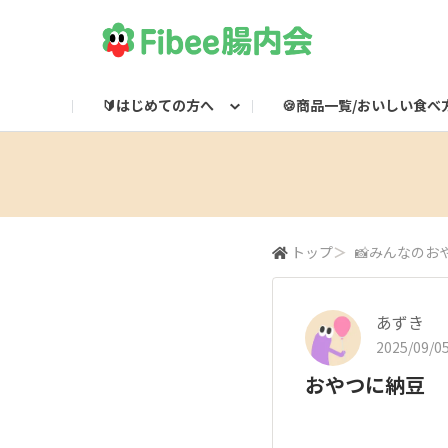
🔰はじめての方へ
🍪商品一覧/おいしい食べ
Fibeeとは？
Fibee商品一覧
🌸集会所
Fibee腸内会LINE
Fibee公式通販
👀みつけた！Fibee
Fibee腸内会の楽しみかた
ワッフルのおいしい食
Fibeeライブ配信
Fibee公式X

トップ
＞
📸みんなのお
あずき
2025/09/05
おやつに納豆