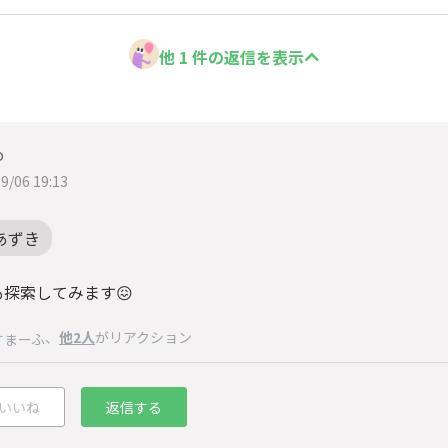
他 1 件の返信を表示
o
9/06 19:13
あずき
も探索してみます😖
、
他2人
がリアクション
すまーふ
いいね
返信する