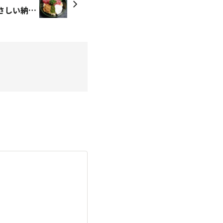
「ねばねば丼」で😋 ＝やさしい納豆＝