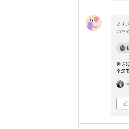
あず
2025/0
k
暑さ
幸運を