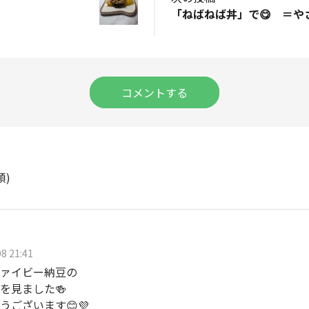
コメントする
順)
8 21:41
ァイビー納豆の
を見ました🍻
うございます😊💜