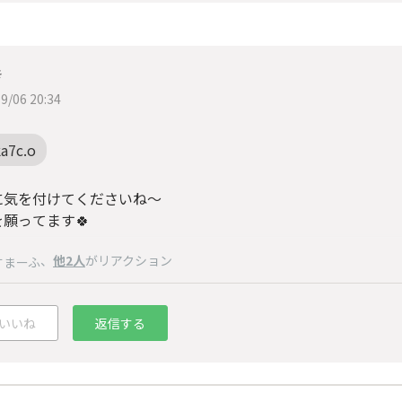
き
9/06 20:34
a7c.o
に気を付けてくださいね～
願ってます🍀
、
他2人
がリアクション
すまーふ
いいね
返信する