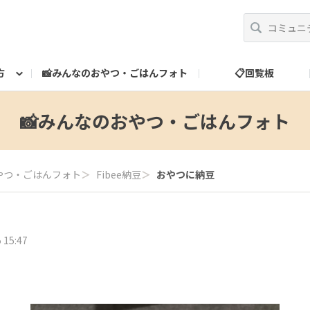
方
📸みんなのおやつ・ごはんフォト
📋回覧板
べ方
運営だより
スタッフ紹介
🎁ランク特典
ランク特典について
📮お問い合わせ
📸みんなのおやつ・ごはんフォト
やつ・ごはんフォト
＞
Fibee納豆
＞
おやつに納豆
 15:47