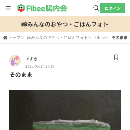
ログイン
全体検索
📸みんなのおやつ・ごはんフォト
トップ
＞
📸みんなのおやつ・ごはんフォト
＞
Fibee
＞
そのまま
検索
あずき
2025/05/14 17:39
そのまま