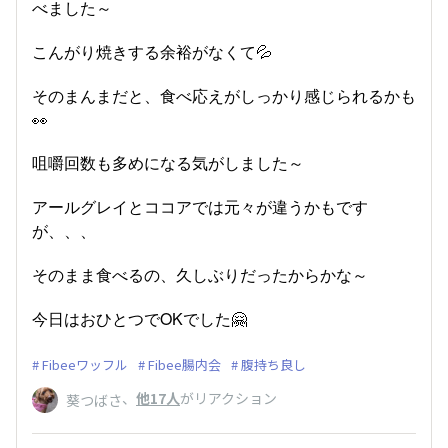
べました～
こんがり焼きする余裕がなくて💦
そのまんまだと、食べ応えがしっかり感じられるかも
👀
咀嚼回数も多めになる気がしました～
アールグレイとココアでは元々が違うかもです
が、、、
そのまま食べるの、久しぶりだったからかな～
今日はおひとつでOKでした🤗
Fibeeワッフル
Fibee腸内会
腹持ち良し
、
他17人
がリアクション
葵つばさ