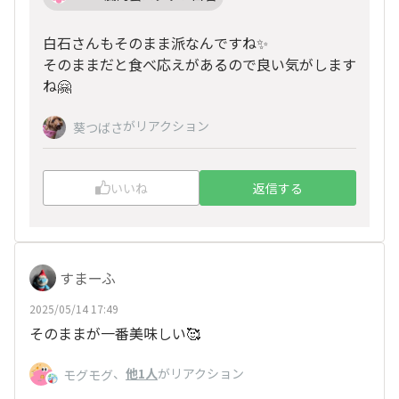
白石さんもそのまま派なんですね✨
そのままだと食べ応えがあるので良い気がします
ね🤗
がリアクション
葵つばさ
いいね
返信する
すまーふ
2025/05/14 17:49
そのままが一番美味しい🥰
、
他1人
がリアクション
モグモグ