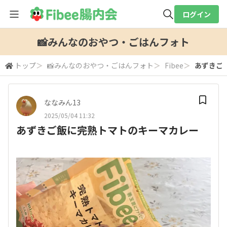
ログイン
全体検索
📸みんなのおやつ・ごはんフォト
トップ
＞
📸みんなのおやつ・ごはんフォト
＞
Fibee
＞
あずきご
検索
ななみん13
2025/05/04 11:32
あずきご飯に完熟トマトのキーマカレー