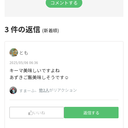
コメントする
3
件の返信
(新着順)
とも
2025/05/06 06:36
キーマ美味しいですよね
あずきご飯美味しそうです☺️
、
他2人
がリアクション
すまーふ
いいね
返信する