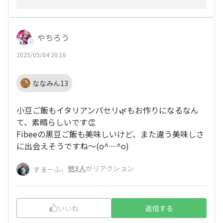
やちろう
2025/05/04 20:16
ななみん13
小豆ご飯もイタリアンパセリ🌿もお作りになるなん
て、素晴らしいです👏
Fibeeの黒豆ご飯も美味しいけど、また違う美味しさ
に出会えそうですね～(o^―^o)
、
他3人
がリアクション
すまーふ
いいね
返信する