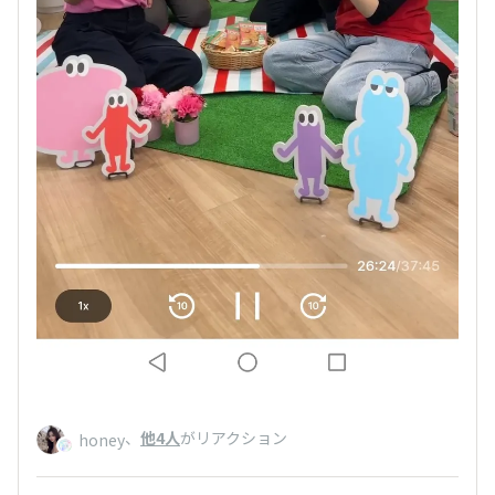
、
他4人
がリアクション
honey