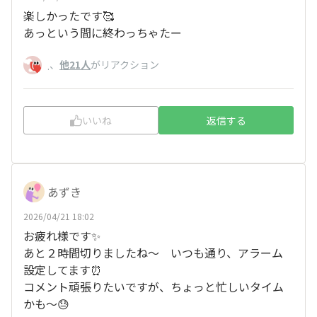
楽しかったです🥰
あっという間に終わっちゃたー
、
他21人
がリアクション
.
いいね
返信する
あずき
2026/04/21 18:02
お疲れ様です✨
あと２時間切りましたね～ いつも通り、アラーム
設定してます⏰
コメント頑張りたいですが、ちょっと忙しいタイム
かも～😓