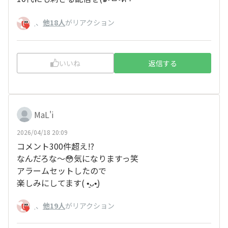
、
他18人
がリアクション
.
いいね
返信する
MaL'i
2026/04/18 20:09
コメント300件超え!?
なんだろな〜😳気になりますっ笑
アラームセットしたので
楽しみにしてます(⁠⁠ ⁠•͈⁠ᴗ⁠•͈⁠)
、
他19人
がリアクション
.