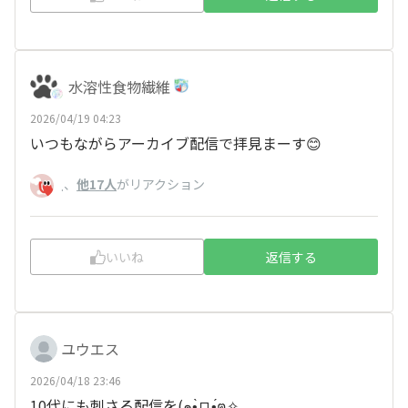
水溶性食物繊維
2026/04/19 04:23
いつもながらアーカイブ配信で拝見まーす😊
、
他17人
がリアクション
.
いいね
返信する
ユウエス
2026/04/18 23:46
10代にも刺さる配信を(๑•̀ㅁ•́ฅ✧