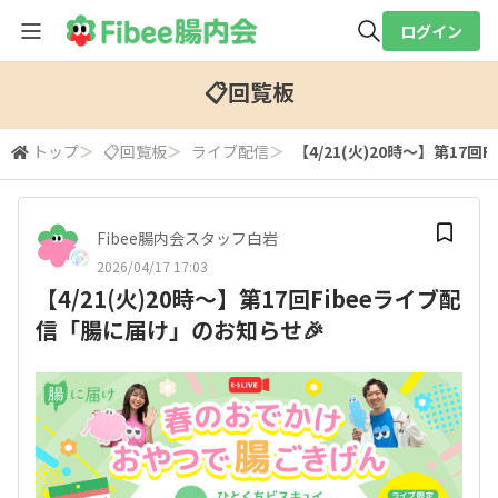
ログイン
全体検索
📋回覧板
トップ
＞
📋回覧板
＞
ライブ配信
＞
【4/21(火)20時～】第17
検索
Fibee腸内会スタッフ白岩
2026/04/17 17:03
【4/21(火)20時～】第17回Fibeeライブ配
信「腸に届け」のお知らせ🎉