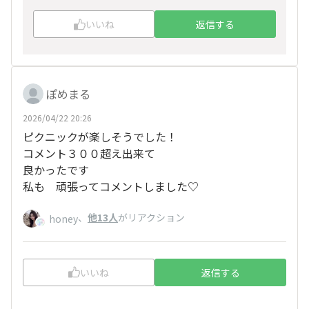
いいね
返信する
ぽめまる
2026/04/22 20:26
ピクニックが楽しそうでした！
コメント３００超え出来て
良かったです
私も 頑張ってコメントしました♡
、
他13人
がリアクション
honey
いいね
返信する