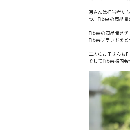
河さんは担当者た
つ、Fibeeの商
Fibeeの商品開
Fibeeブランド
二人のお子さんもFi
そしてFibee腸