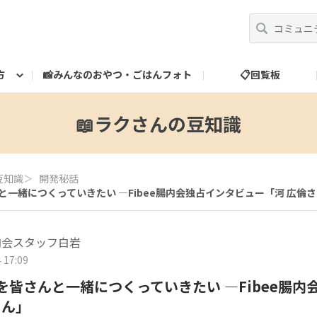
方
📸みんなのおやつ・ごはんフォト
📋回覧板
べ方
運営だより
スタッフ紹介
🎁ランク特典
ランク特典について
📮お問い合わせ
📖ラクさんの豆知識
豆知識
＞
開発秘話
んと一緒につくっていきたい ―Fibee腸内会独占インタビュー「河 広倫
腸内会スタッフ白岩
 17:09
ドを皆さんと一緒につくっていきたい ―Fibee腸
さん」