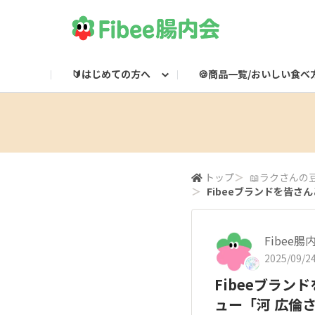
🔰はじめての方へ
🍪商品一覧/おいしい食べ
Fibeeとは？
Fibee商品一覧
🌸集会所
Fibee腸内会LINE
Fibee公式通販
👀みつけた！Fibee
Fibee腸内会の楽しみかた
ワッフルのおいしい食
Fibeeライブ配信
Fibee公式X

トップ
＞
📖ラクさんの
＞
Fibeeブランドを皆さ
Fibee
2025/09/24
Fibeeブラン
ュー「河 広倫