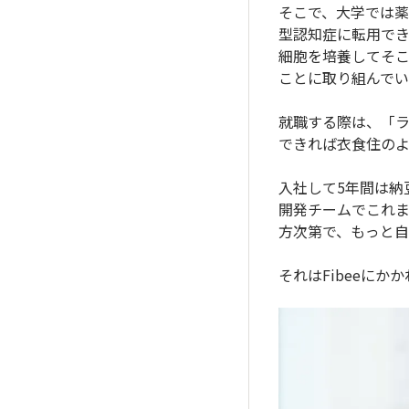
そこで、大学では
型認知症に転用でき
細胞を培養してそ
ことに取り組んで
就職する際は、「
できれば衣食住の
入社して5年間は納
開発チームでこれ
方次第で、もっと
それはFibeeに