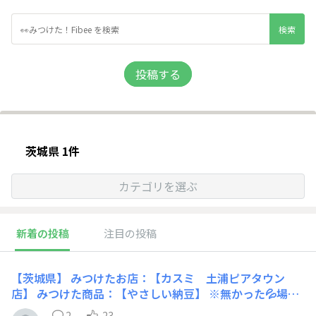
投稿する
茨城県 1件
カテゴリを選ぶ
新着の投稿
注目の投稿
【茨城県】 みつけたお店：【カスミ 土浦ピアタウン
店】 みつけた商品：【やさしい納豆】 ※無かった💦場合
は、置いて欲しいお店や場所の名前を教えてくださ
2
23