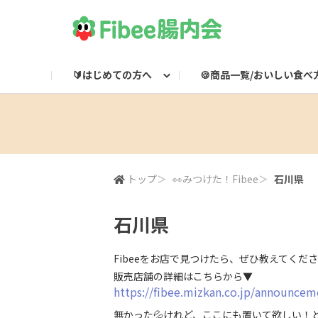
🔰はじめての方へ
🍪商品一覧/おいしい食べ
Fibeeとは？
Fibee商品一覧
🌸集会所
Fibee腸内会LINE
Fibee公式通販
👀みつけた！Fibee
Fibee腸内会の楽しみかた
ワッフルのおいしい食
Fibeeライブ配信
Fibee公式X

トップ
＞
👀みつけた！Fibee
＞
石川県
石川県
Fibeeをお店で見つけたら、ぜひ教えてくださ
販売店舗の詳細はこちらから▼
https://fibee.mizkan.co.jp/announce
無かった💦けれど、ここにも置いて欲しい！