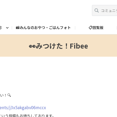
方
📸みんなのおやつ・ごはんフォト
📋回覧板
べ方
運営だより
スタッフ紹介
🎁ランク特典
ランク特典について
📮お問い合わせ
👀みつけた！Fibee
い！🔍
ments/j3x5akgabv06mccx
という投稿もお待ちしております。