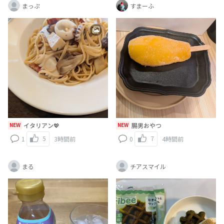
まっぷ
すまーふ
NEW
イタリアン💖
NEW
腸男おやつ
5
7
1
3時間前
0
4時間前
まる
チアスマイル