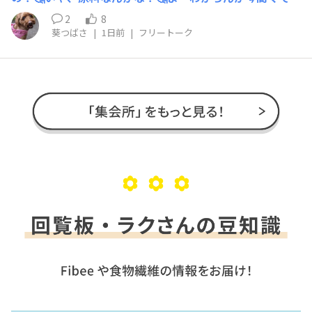
硝子瓶の純玄米黒酢は流石ですな👍
2
8
葵つばさ
|
1日前
|
フリートーク