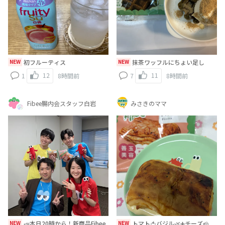
NEW
初フルーティス
NEW
抹茶ワッフルにちょい足し
12
11
1
8時間前
7
8時間前
Fibee腸内会スタッフ白岩
みさきのママ
NEW
📣本日20時から！新商品Fibee
NEW
トマト🍅バジル🌿➕チーズ🧀