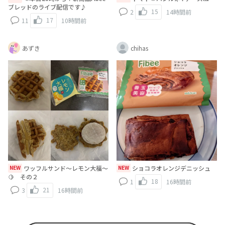
ブレッドのライブ配信です♪
15
2
14時間前
17
11
10時間前
あずき
chihas
NEW
ワッフルサンド〜レモン大福〜
NEW
ショコラオレンジデニッシュ
🍋 その２
18
1
16時間前
21
3
16時間前