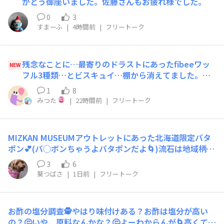
がとう御座いました。佐藤さんもお疲れ様でした。
0
3
すまーふ
|
4時間前
|
フリートーク
残念なことに…最寄りのドラストにあったfibeeワッ
NEW
フル3種類…とビスキュイ…棚から消えてました。ま
さかパンコーナーに戻った？って見に行きましたが、
1
8
残念。。。🥺
みつた
|
22時間前
|
フリートーク
MIZKAN MUSEUMアウトレットにあった北海道限定バタ
ポン💕(バ◯ボンちゃうよバタポンだよ🌀)流石は地域柄が
出ていてバターが強い✨これでムニエルしちゃたら美味し
3
6
ぃだろうなぁ〜(≧∇≦)b🚀💜使い道無限♾️✨
葵つばさ
|
1日前
|
フリートーク
お酢の塩分調査🕵️やはり味付けある？お酢は塩分が高い
の？🤔いや、原料なんかな？🤔よーわからんが🌀高くて、